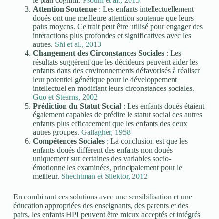
le plan cognitif.
Psouni et al., 2015
Attention Soutenue
: Les enfants intellectuellement
doués ont une meilleure attention soutenue que leurs
pairs moyens. Ce trait peut être utilisé pour engager des
interactions plus profondes et significatives avec les
autres.
Shi et al., 2013
Changement des Circonstances Sociales
: Les
résultats suggèrent que les décideurs peuvent aider les
enfants dans des environnements défavorisés à réaliser
leur potentiel génétique pour le développement
intellectuel en modifiant leurs circonstances sociales.
Guo et Stearns, 2002
Prédiction du Statut Social
: Les enfants doués étaient
également capables de prédire le statut social des autres
enfants plus efficacement que les enfants des deux
autres groupes.
Gallagher, 1958
Compétences Sociales
: La conclusion est que les
enfants doués diffèrent des enfants non doués
uniquement sur certaines des variables socio-
émotionnelles examinées, principalement pour le
meilleur.
Shechtman et Silektor, 2012
En combinant ces solutions avec une sensibilisation et une
éducation appropriées des enseignants, des parents et des
pairs, les enfants HPI peuvent être mieux acceptés et intégrés