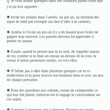
☝️ Je vous donne quelques-unes des solutions parmi celles que
j’ai pu leur apporter :
✺ Invite les enfants dans l’année, un par un, au moment des
repas de midi par exemple (au lieu d’aller à la cantine).
✺ Amène à l’école un jeu où il y a du hasard pour éviter de
gagner trop souvent. Les parents devront lui apprendre à
perdre en amont.
✺ Essaie, quand tu penses que tu es seul, de regarder autour
de toi, comme si tu étais un oiseau au-dessus de la cour, tu
verras d’autres personnes seules, va vers elles.
✺ N’hésite pas à aller dans plusieurs groupes car tu es
multicolore et tu peux trouver ton bonheur dans et avec un peu
de chaque personne.
✺ Pose des questions aux enfants, essaie de comprendre ce
qui leur fait plaisir, intéresse-toi et engage la conversation sur
ces sujets.
✺ Apprend à proposer, pas à imposer. Propose un projet