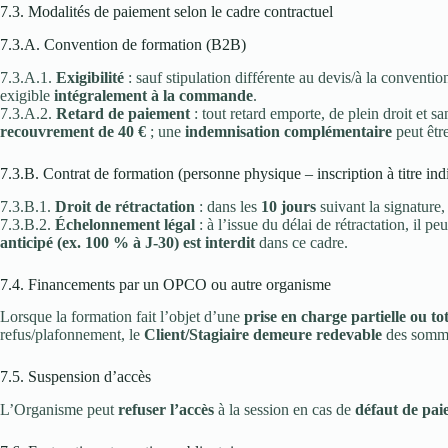
7.3. Modalités de paiement selon le cadre contractuel
7.3.A. Convention de formation (B2B)
7.3.A.1.
Exigibilité
: sauf stipulation différente au devis/à la conventio
exigible
intégralement à la commande
.
7.3.A.2.
Retard de paiement
: tout retard emporte, de plein droit et s
recouvrement de 40 €
; une
indemnisation complémentaire
peut êtr
7.3.B. Contrat de formation (personne physique – inscription à titre indiv
7.3.B.1.
Droit de rétractation
: dans les
10 jours
suivant la signature, 
7.3.B.2.
Échelonnement légal
: à l’issue du délai de rétractation, il p
anticipé (ex. 100 % à J-30) est interdit
dans ce cadre.
7.4. Financements par un OPCO ou autre organisme
Lorsque la formation fait l’objet d’une
prise en charge partielle ou 
refus/plafonnement, le
Client/Stagiaire demeure redevable
des somme
7.5. Suspension d’accès
L’Organisme peut
refuser l’accès
à la session en cas de
défaut de pa