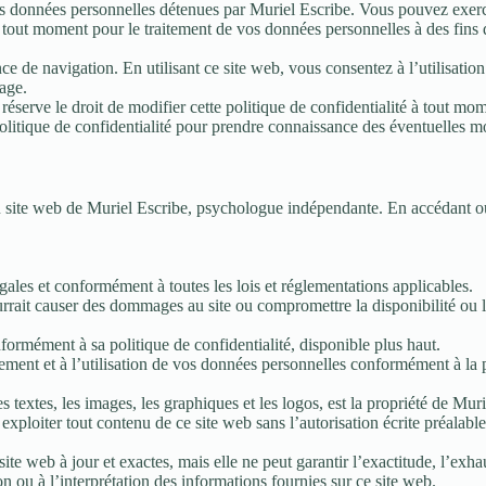
vos données personnelles détenues par Muriel Escribe. Vous pouvez exerc
à tout moment pour le traitement de vos données personnelles à des fins
nce de navigation. En utilisant ce site web, vous consentez à l’utilisat
page.
réserve le droit de modifier cette politique de confidentialité à tout mom
politique de confidentialité pour prendre connaissance des éventuelles m
du site web de Muriel Escribe, psychologue indépendante. En accédant ou e
gales et conformément à toutes les lois et réglementations applicables.
rrait causer des dommages au site ou compromettre la disponibilité ou l’a
nformément à sa politique de confidentialité, disponible plus haut.
itement et à l’utilisation de vos données personnelles conformément à la p
 textes, les images, les graphiques et les logos, est la propriété de Muriel
 exploiter tout contenu de ce site web sans l’autorisation écrite préalabl
ite web à jour et exactes, mais elle ne peut garantir l’exactitude, l’exha
on ou à l’interprétation des informations fournies sur ce site web.