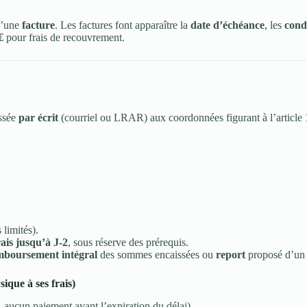
 d’une
facture
. Les factures font apparaître la
date d’échéance
, les
condi
€
pour frais de recouvrement.
essée
par écrit
(courriel ou LRAR) aux coordonnées figurant à l’article
 limités).
rais jusqu’à J-2
, sous réserve des prérequis.
mboursement intégral
des sommes encaissées ou
report
proposé d’un
ique à ses frais)
 aucun paiement avant l’expiration du délai).