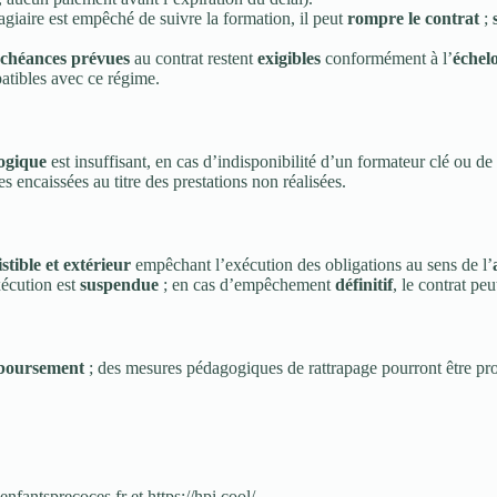
tagiaire est empêché de suivre la formation, il peut
rompre le contrat
;
échéances prévues
au contrat restent
exigibles
conformément à l’
échel
atibles avec ce régime.
gogique
est insuffisant, en cas d’indisponibilité d’un formateur clé ou d
encaissées au titre des prestations non réalisées.
istible et extérieur
empêchant l’exécution des obligations au sens de l’
xécution est
suspendue
; en cas d’empêchement
définitif
, le contrat peu
mboursement
; des mesures pédagogiques de rattrapage pourront être pro
enfantsprecoces.fr et https://hpi.cool/