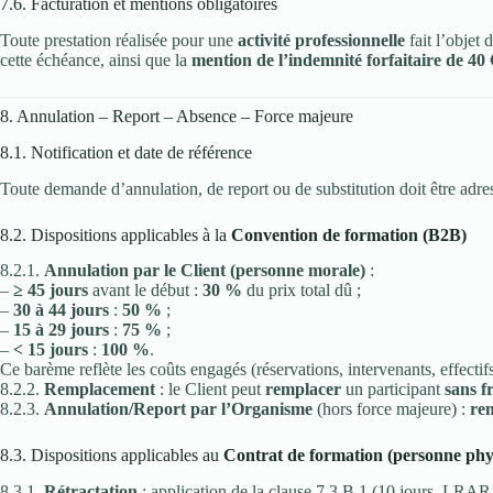
7.6. Facturation et mentions obligatoires
Toute prestation réalisée pour une
activité professionnelle
fait l’objet
cette échéance, ainsi que la
mention de l’indemnité forfaitaire de 40 
8. Annulation – Report – Absence – Force majeure
8.1. Notification et date de référence
Toute demande d’annulation, de report ou de substitution doit être adr
8.2. Dispositions applicables à la
Convention de formation (B2B)
8.2.1.
Annulation par le Client (personne morale)
:
–
≥ 45 jours
avant le début :
30 %
du prix total dû ;
–
30 à 44 jours
:
50 %
;
–
15 à 29 jours
:
75 %
;
–
< 15 jours
:
100 %
.
Ce barème reflète les coûts engagés (réservations, intervenants, effectifs
8.2.2.
Remplacement
: le Client peut
remplacer
un participant
sans f
8.2.3.
Annulation/Report par l’Organisme
(hors force majeure) :
re
8.3. Dispositions applicables au
Contrat de formation (personne phys
8.3.1.
Rétractation
: application de la clause 7.3.B.1 (10 jours, LRAR,