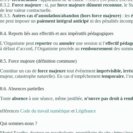
8.3.2.
Force majeure
: si, par
force majeure dûment reconnue
, le S
de leur valeur contractuelle.
8.3.3.
Autres cas d’annulation/abandon (hors force majeure)
: les
ne peut imposer un
paiement intégral anticipé
ni des pénalités incomp
8.4. Reports liés aux effectifs et aux impératifs pédagogiques
L’Organisme peut
reporter
ou
annuler
une session si l’
effectif péda
à défaut d’accord, l’Organisme procède au
remboursement
des sommes 
8.5. Force majeure (définition commune)
Constitue un cas de
force majeure
tout événement
imprévisible, irrés
majeur, catastrophe naturelle). En cas d’empêchement
temporaire
, l’e
8.6. Absences partielles
Toute
absence
à une séance, même justifiée,
n’ouvre pas droit à re
références
Code du travail numérique
et
Légifrance
Qui sommes-nous ?
Muriel Escribe, docteur en psychologie, propriétaire du site : https://psy