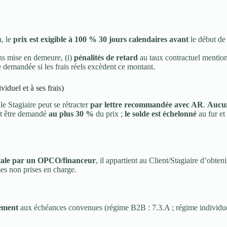
n, le
prix est exigible à 100 % 30 jours calendaires avant
le début de
ans mise en demeure, (i)
pénalités de retard
au taux contractuel mention
e demandée si les frais réels excèdent ce montant.
iduel et à ses frais)
le Stagiaire peut se rétracter
par lettre recommandée avec AR
.
Aucun
eut être demandé
au plus 30 %
du prix ;
le solde est échelonné
au fur et
totale par un OPCO/financeur
, il appartient au Client/Stagiaire d’obteni
s non prises en charge.
iement
aux échéances convenues (régime B2B : 7.3.A ; régime individuel 