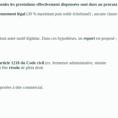
seules les prestations effectivement dispensées sont dues au prorata
onnement légal
(30 % maximum puis solde échelonné) ; aucune clause
e tout autre motif légitime. Dans ces hypothèses, un
report
est proposé ;
article 1218 du Code civil
(ex. fermeture administrative, sinistre
t être
résolu
de plein droit.
posées à titre commercial.