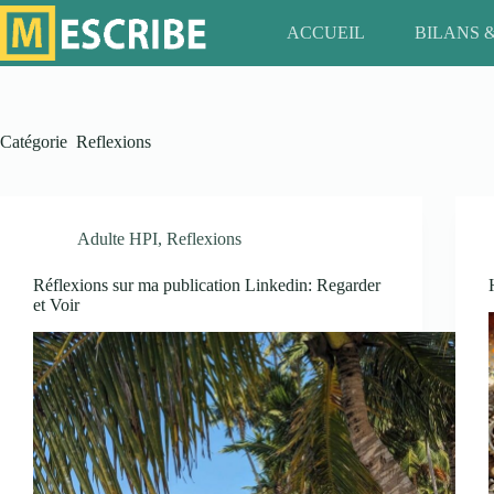
Passer
au
ACCUEIL
BILANS 
contenu
Catégorie
Reflexions
Adulte HPI
,
Reflexions
Réflexions sur ma publication Linkedin: Regarder
et Voir