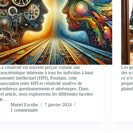
La créativité est souvent perçue comme une
Les ge
caractéristique inhérente à tous les individus à haut
des sc
potentiel intellectuel (HPI). Pourtant, cette
ce n’e
association entre HPI et créativité soulève de
propre
nombreux questionnements et stéréotypes. Dans
plain
cet article, nous explorerons les différentes facettes
de…
Muriel Escribe
7 janvier 2024
1 commentaire