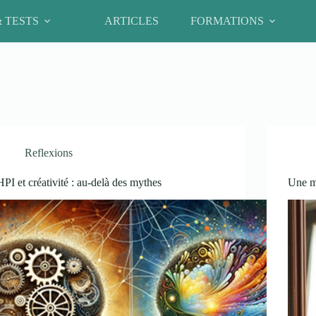
& TESTS
ARTICLES
FORMATIONS
Reflexions
HPI et créativité : au-delà des mythes
Une m