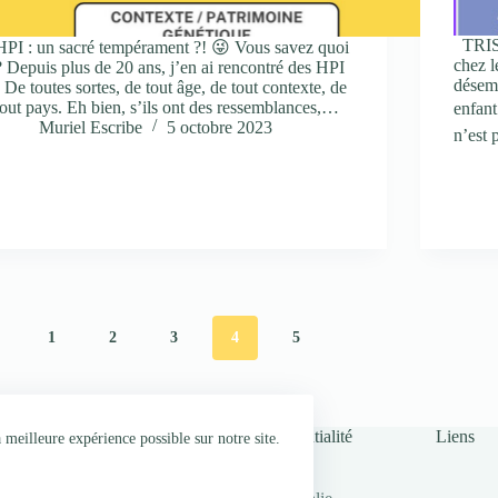
TRIST
HPI : un sacré tempérament ?! 😜 Vous savez quoi
chez l
? Depuis plus de 20 ans, j’en ai rencontré des HPI
désemp
! De toutes sortes, de tout âge, de tout contexte, de
tout pays. Eh bien, s’ils ont des ressemblances,…
enfant
Muriel Escribe
5 octobre 2023
n’est 
1
2
3
4
5
Conditions générales & Politique de confidentialité
Liens
meilleure expérience possible sur notre site.