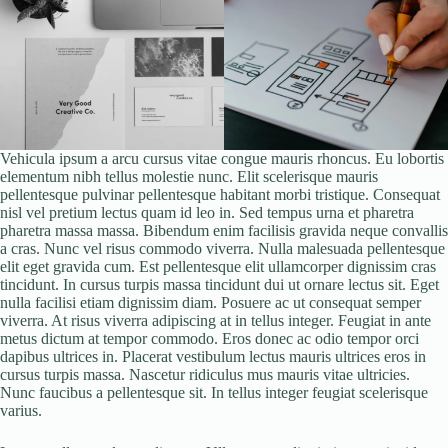
Vehicula ipsum a arcu cursus vitae congue mauris rhoncus. Eu lobortis
elementum nibh tellus molestie nunc. Elit scelerisque mauris
pellentesque pulvinar pellentesque habitant morbi tristique. Consequat
nisl vel pretium lectus quam id leo in. Sed tempus urna et pharetra
pharetra massa massa. Bibendum enim facilisis gravida neque convallis
a cras. Nunc vel risus commodo viverra. Nulla malesuada pellentesque
elit eget gravida cum. Est pellentesque elit ullamcorper dignissim cras
tincidunt. In cursus turpis massa tincidunt dui ut ornare lectus sit. Eget
nulla facilisi etiam dignissim diam. Posuere ac ut consequat semper
viverra. At risus viverra adipiscing at in tellus integer. Feugiat in ante
metus dictum at tempor commodo. Eros donec ac odio tempor orci
dapibus ultrices in. Placerat vestibulum lectus mauris ultrices eros in
cursus turpis massa. Nascetur ridiculus mus mauris vitae ultricies.
Nunc faucibus a pellentesque sit. In tellus integer feugiat scelerisque
varius.