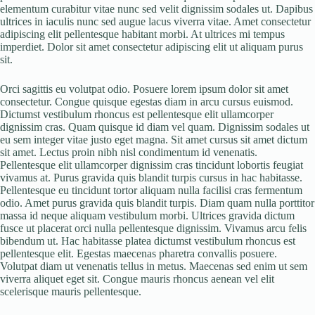
elementum curabitur vitae nunc sed velit dignissim sodales ut. Dapibus
ultrices in iaculis nunc sed augue lacus viverra vitae. Amet consectetur
adipiscing elit pellentesque habitant morbi. At ultrices mi tempus
imperdiet. Dolor sit amet consectetur adipiscing elit ut aliquam purus
sit.
Orci sagittis eu volutpat odio. Posuere lorem ipsum dolor sit amet
consectetur. Congue quisque egestas diam in arcu cursus euismod.
Dictumst vestibulum rhoncus est pellentesque elit ullamcorper
dignissim cras. Quam quisque id diam vel quam. Dignissim sodales ut
eu sem integer vitae justo eget magna. Sit amet cursus sit amet dictum
sit amet. Lectus proin nibh nisl condimentum id venenatis.
Pellentesque elit ullamcorper dignissim cras tincidunt lobortis feugiat
vivamus at. Purus gravida quis blandit turpis cursus in hac habitasse.
Pellentesque eu tincidunt tortor aliquam nulla facilisi cras fermentum
odio. Amet purus gravida quis blandit turpis. Diam quam nulla porttitor
massa id neque aliquam vestibulum morbi. Ultrices gravida dictum
fusce ut placerat orci nulla pellentesque dignissim. Vivamus arcu felis
bibendum ut. Hac habitasse platea dictumst vestibulum rhoncus est
pellentesque elit. Egestas maecenas pharetra convallis posuere.
Volutpat diam ut venenatis tellus in metus. Maecenas sed enim ut sem
viverra aliquet eget sit. Congue mauris rhoncus aenean vel elit
scelerisque mauris pellentesque.