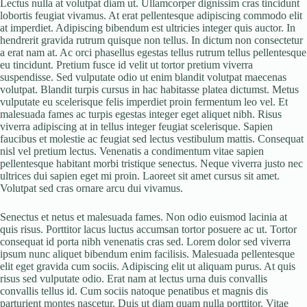
Lectus nulla at volutpat diam ut. Ullamcorper dignissim cras tincidunt
lobortis feugiat vivamus. At erat pellentesque adipiscing commodo elit
at imperdiet. Adipiscing bibendum est ultricies integer quis auctor. In
hendrerit gravida rutrum quisque non tellus. In dictum non consectetur
a erat nam at. Ac orci phasellus egestas tellus rutrum tellus pellentesque
eu tincidunt. Pretium fusce id velit ut tortor pretium viverra
suspendisse. Sed vulputate odio ut enim blandit volutpat maecenas
volutpat. Blandit turpis cursus in hac habitasse platea dictumst. Metus
vulputate eu scelerisque felis imperdiet proin fermentum leo vel. Et
malesuada fames ac turpis egestas integer eget aliquet nibh. Risus
viverra adipiscing at in tellus integer feugiat scelerisque. Sapien
faucibus et molestie ac feugiat sed lectus vestibulum mattis. Consequat
nisl vel pretium lectus. Venenatis a condimentum vitae sapien
pellentesque habitant morbi tristique senectus. Neque viverra justo nec
ultrices dui sapien eget mi proin. Laoreet sit amet cursus sit amet.
Volutpat sed cras ornare arcu dui vivamus.
Senectus et netus et malesuada fames. Non odio euismod lacinia at
quis risus. Porttitor lacus luctus accumsan tortor posuere ac ut. Tortor
consequat id porta nibh venenatis cras sed. Lorem dolor sed viverra
ipsum nunc aliquet bibendum enim facilisis. Malesuada pellentesque
elit eget gravida cum sociis. Adipiscing elit ut aliquam purus. At quis
risus sed vulputate odio. Erat nam at lectus urna duis convallis
convallis tellus id. Cum sociis natoque penatibus et magnis dis
parturient montes nascetur. Duis ut diam quam nulla porttitor. Vitae