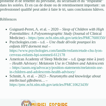
problème et de remettre du prévisible, du sécurisant et du “respirable”
dans les soirées. Et en cas de doute ou de retentissement important : un
professionnel qualifié peut aider à faire le tri, sans conclusions hâtives.
Références
Guignard-Perret, A. et al. – 2020 –
Sleep of Children with High
Potentialities: A Polysomnographic Study
(Journal of Clinical
Medicine) –
https://pmc.ncbi.nlm.nih.gov/articles/PMC7600350/
Psychologies.com – s.d. –
Une étude dévoile pourquoi les
enfants HPI dorment mal
–
https://www.psychologies.com/famille/enfants/etude-chu-lyon-
cerveau-enfants-hpi-sommeil-612178
American Academy of Sleep Medicine – s.d. (page mise à jour)
–
Health Advisory: Melatonin Use in Children and Adolescents
–
https://aasm.org/advocacy/position-statements/melatonin-use-
in-children-and-adolescents-health-advisory/
Schmitt, A. et al. – 2023 –
Neuromyths and knowledge about
intellectual giftedness…
–
https://pmc.ncbi.nlm.nih.gov/articles/PMC10623439/