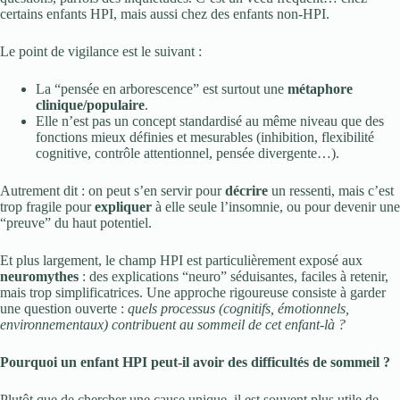
certains enfants HPI, mais aussi chez des enfants non-HPI.
Le point de vigilance est le suivant :
La “pensée en arborescence” est surtout une
métaphore
clinique/populaire
.
Elle n’est pas un concept standardisé au même niveau que des
fonctions mieux définies et mesurables (inhibition, flexibilité
cognitive, contrôle attentionnel, pensée divergente…).
Autrement dit : on peut s’en servir pour
décrire
un ressenti, mais c’est
trop fragile pour
expliquer
à elle seule l’insomnie, ou pour devenir une
“preuve” du haut potentiel.
Et plus largement, le champ HPI est particulièrement exposé aux
neuromythes
: des explications “neuro” séduisantes, faciles à retenir,
mais trop simplificatrices. Une approche rigoureuse consiste à garder
une question ouverte :
quels processus (cognitifs, émotionnels,
environnementaux) contribuent au sommeil de cet enfant-là ?
Pourquoi un enfant HPI peut-il avoir des difficultés de sommeil ?
Plutôt que de chercher une cause unique, il est souvent plus utile de