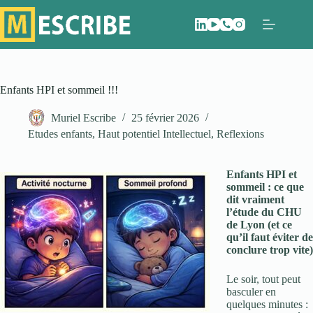
Passer
au
contenu
Enfants HPI et sommeil !!!
Muriel Escribe
25 février 2026
Etudes enfants
,
Haut potentiel Intellectuel
,
Reflexions
Enfants HPI et
sommeil : ce que
dit vraiment
l’étude du CHU
de Lyon (et ce
qu’il faut éviter de
conclure trop vite)
Le soir, tout peut
basculer en
quelques minutes :