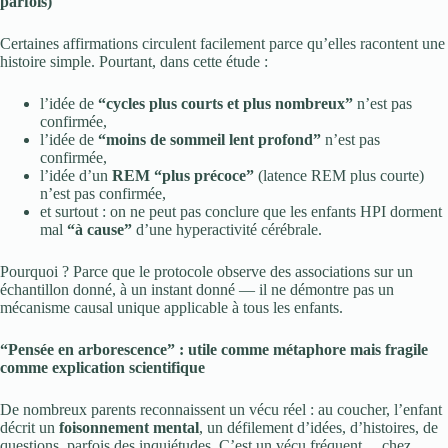
parfois)
Certaines affirmations circulent facilement parce qu’elles racontent une
histoire simple. Pourtant, dans cette étude :
l’idée de
“cycles plus courts et plus nombreux”
n’est pas
confirmée,
l’idée de
“moins de sommeil lent profond”
n’est pas
confirmée,
l’idée d’un
REM “plus précoce”
(latence REM plus courte)
n’est pas confirmée,
et surtout : on ne peut pas conclure que les enfants HPI dorment
mal
“à cause”
d’une hyperactivité cérébrale.
Pourquoi ? Parce que le protocole observe des associations sur un
échantillon donné, à un instant donné — il ne démontre pas un
mécanisme causal unique applicable à tous les enfants.
“Pensée en arborescence” : utile comme métaphore mais fragile
comme explication scientifique
De nombreux parents reconnaissent un vécu réel : au coucher, l’enfant
décrit un
foisonnement mental
, un défilement d’idées, d’histoires, de
questions, parfois des inquiétudes. C’est un vécu fréquent… chez