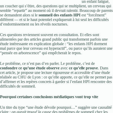
un enfant fatigué,
un coucher qui s’étire, des questions qui se multiplient, un cerveau qui
semble “repartir” au moment où il devrait ralentir. Beaucoup de parents
se demandent alors si le
sommeil des enfants HPI
est “forcément”
différent — et si le haut potentiel expliquerait à lui seul les difficultés
d’endormissement ou les réveils nocturnes.
Ces questions reviennent souvent en consultation. Et elles sont
alimentées par des articles grand public qui transforment parfois une
étude intéressante en explication globale : “les enfants HPI dorment
mal parce que leur cerveau est hyperactif”, ou parce qu’ils auraient une
“pensée en arborescence” qui empêcherait le repos.
Le problème, ce n’est pas d’en parler. Le problème, c’est de
confondre ce qu’une étude observe
avec
ce qu’elle prouve
. Dans
cet article, je propose une lecture rigoureuse et accessible d’une étude
réalisée au CHU de Lyon : ce qu’elle apporte, ce qu’elle ne permet pas
d’affirmer et les repères concrets à garder si l’enfant HPI rencontre des
difficultés de sommeil.
Pourquoi certaines conclusions médiatiques vont trop vite
Un titre du type “une étude dévoile pourquoi…” suggère une causalité
claire :
on aurait trouvé la cause
des problèmes de sommeil chez les