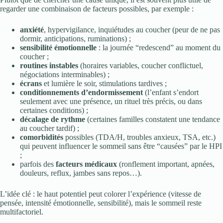
regarder une combinaison de facteurs possibles, par exemple :
anxiété
, hypervigilance, inquiétudes au coucher (peur de ne pas
dormir, anticipations, ruminations) ;
sensibilité émotionnelle
: la journée “redescend” au moment du
coucher ;
routines instables
(horaires variables, coucher conflictuel,
négociations interminables) ;
écrans
et lumière le soir, stimulations tardives ;
conditionnements d’endormissement
(l’enfant s’endort
seulement avec une présence, un rituel très précis, ou dans
certaines conditions) ;
décalage de rythme
(certaines familles constatent une tendance
au coucher tardif) ;
comorbidités
possibles (TDA/H, troubles anxieux, TSA, etc.)
qui peuvent influencer le sommeil sans être “causées” par le HPI
;
parfois des
facteurs médicaux
(ronflement important, apnées,
douleurs, reflux, jambes sans repos…).
L’idée clé : le haut potentiel peut colorer l’expérience (vitesse de
pensée, intensité émotionnelle, sensibilité), mais le sommeil reste
multifactoriel.