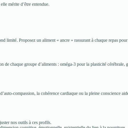
elle mérite d’être entendue.
nd limité. Proposez un aliment « ancre » rassurant à chaque repas pour fac
n de chaque groupe d’aliments : oméga-3 pour la plasticité cérébrale, 
 d’auto-compassion, la cohérence cardiaque ou la pleine conscience aide à
uster nos outils à ces profils.
a dimension cognitive, émotionnelle, existentielle du lien à la nourriture.