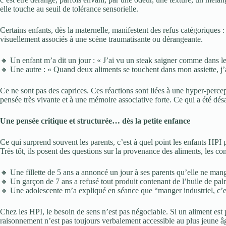
elle touche au seuil de tolérance sensorielle.
Certains enfants, dès la maternelle, manifestent des refus catégoriques :
visuellement associés à une scène traumatisante ou dérangeante.
🔸 Un enfant m’a dit un jour : « J’ai vu un steak saigner comme dans l
🔸 Une autre : « Quand deux aliments se touchent dans mon assiette, j’a
Ce ne sont pas des caprices. Ces réactions sont liées à une hyper-percept
pensée très vivante et à une mémoire associative forte. Ce qui a été désa
Une pensée critique et structurée… dès la petite enfance
Ce qui surprend souvent les parents, c’est à quel point les enfants HPI p
Très tôt, ils posent des questions sur la provenance des aliments, les 
🔸 Une fillette de 5 ans a annoncé un jour à ses parents qu’elle ne man
🔸 Un garçon de 7 ans a refusé tout produit contenant de l’huile de pal
🔸 Une adolescente m’a expliqué en séance que “manger industriel, c’es
Chez les HPI, le besoin de sens n’est pas négociable. Si un aliment es
raisonnement n’est pas toujours verbalement accessible au plus jeune âge