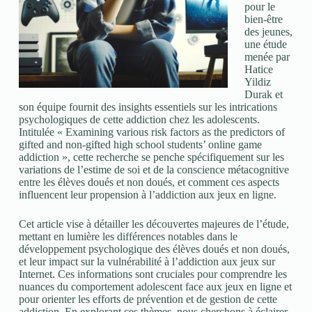
pour le
bien-être
des jeunes,
une étude
menée par
Hatice
Yildiz
Durak et
son équipe fournit des insights essentiels sur les intrications
psychologiques de cette addiction chez les adolescents.
Intitulée « Examining various risk factors as the predictors of
gifted and non-gifted high school students’ online game
addiction », cette recherche se penche spécifiquement sur les
variations de l’estime de soi et de la conscience métacognitive
entre les élèves doués et non doués, et comment ces aspects
influencent leur propension à l’addiction aux jeux en ligne.
Cet article vise à détailler les découvertes majeures de l’étude,
mettant en lumière les différences notables dans le
développement psychologique des élèves doués et non doués,
et leur impact sur la vulnérabilité à l’addiction aux jeux sur
Internet. Ces informations sont cruciales pour comprendre les
nuances du comportement adolescent face aux jeux en ligne et
pour orienter les efforts de prévention et de gestion de cette
addiction. En explorant ces thèmes, nous cherchons à éclairer