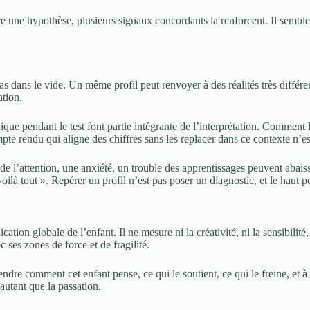
e une hypothèse, plusieurs signaux concordants la renforcent. Il semble 
pas dans le vide. Un même profil peut renvoyer à des réalités très différ
ation.
ique pendant le test font partie intégrante de l’interprétation. Comment l’e
e rendu qui aligne des chiffres sans les replacer dans ce contexte n’est
t de l’attention, une anxiété, un trouble des apprentissages peuvent abais
voilà tout ». Repérer un profil n’est pas poser un diagnostic, et le haut 
cation globale de l’enfant. Il ne mesure ni la créativité, ni la sensibilité,
 ses zones de force et de fragilité.
re comment cet enfant pense, ce qui le soutient, ce qui le freine, et à
 autant que la passation.