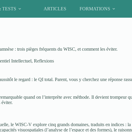
& TESTS
ARTICLES
FORMATIONS
namnèse : trois pièges fréquents du WISC, et comment les éviter.
ntiel Intellectuel
,
Reflexions
sitôt le regard : le QI total. Parent, vous y cherchez une réponse rassu
remarquable quand on l’interprète avec méthode. Il devient trompeur quan
éviter.
uelle, le WISC-V explore cinq grands domaines, traduits en indices : la
capacités visuospatiales (l’analyse de l’espace et des formes), le raison