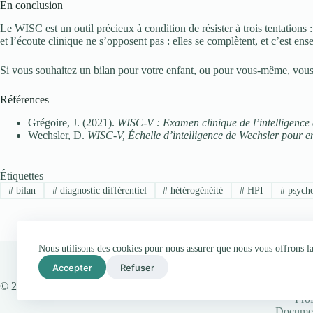
En conclusion
Le WISC est un outil précieux à condition de résister à trois tentations
et l’écoute clinique ne s’opposent pas : elles se complètent, et c’est ens
Si vous souhaitez un bilan pour votre enfant, ou pour vous-même, vous
Références
Grégoire, J. (2021).
WISC-V : Examen clinique de l’intelligence 
Wechsler, D.
WISC-V, Échelle d’intelligence de Wechsler pour en
Étiquettes
#
bilan
#
diagnostic différentiel
#
hétérogénéité
#
HPI
#
psycho
Nous utilisons des cookies pour nous assurer que nous vous offrons la 
Accepter
Refuser
© 2026 - Alexalie
Pro
Docume