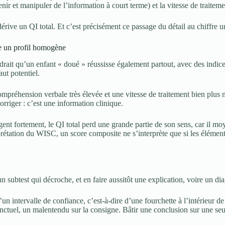
enir et manipuler de l’information à court terme) et la vitesse de traitem
érive un QI total. Et c’est précisément ce passage du détail au chiffre u
re un profil homogène
udrait qu’un enfant « doué » réussisse également partout, avec des indice
aut potentiel.
ompréhension verbale très élevée et une vitesse de traitement bien plus m
corriger : c’est une information clinique.
nt fortement, le QI total perd une grande partie de son sens, car il moy
étation du WISC, un score composite ne s’interprète que si les éléments
 subtest qui décroche, et en faire aussitôt une explication, voire un dia
n intervalle de confiance, c’est-à-dire d’une fourchette à l’intérieur d
 ponctuel, un malentendu sur la consigne. Bâtir une conclusion sur une se