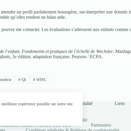
 : attendre un profil parfaitement homogène, sur-interpréter une donnée i
emble qu’elles rendent un bilan utile.
 pouvez me contacter. Les évaluations s’adressent aux enfants comme au
de l’enfant. Fondements et pratiques de l’échelle de Wechsler
. Mardag
fants, 5e édition
, adaptation française, Pearson / ECPA.
métrie
#
QI
#
WISC
Conditions générales & Politique de confidentialité
Liens
meilleure expérience possible sur notre site.
Formations
Groupe Alexalie
fessionnels certifiés PASSEPORT HPI
Partenaires
nts
Conditions générales & Politique de confidentialité