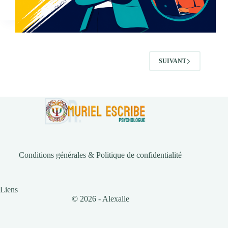
et
burn-
out
SUIVANT
Conditions générales & Politique de confidentialité
Liens
© 2026 - Alexalie