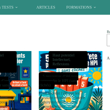
& TESTS
ARTICLES
FORMATIONS
R
iel
Haut potentiel
Ar
Intellectuel
,
Reflexions
5 ressources d’été pour
e d’un
comprendre le HPI (sans
r sans
clichés)
C’est souvent l’été que les
ances
questions reviennent. L’année
 pourtant,
scolaire est derrière vous, le
ensée
rythme se relâche, et entre