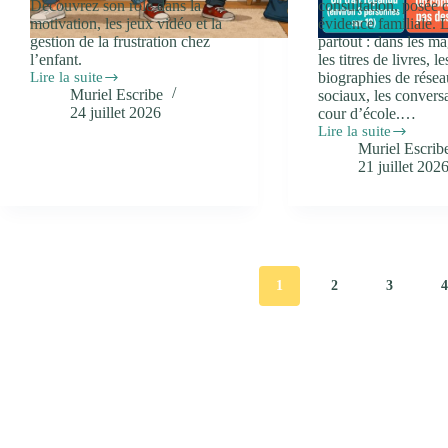
Découvrez son rôle dans la
consultation, posée
motivation, les jeux vidéo et la
évidence familiale. 
gestion de la frustration chez
partout : dans les m
l’enfant.
les titres de livres, le
Lire la suite
biographies de rése
Dopamine
Muriel Escribe
sociaux, les convers
et
24 juillet 2026
cour d’école.…
frustration
Lire la suite
chez
Hypersensibilité
Muriel Escrib
l’enfant
:
21 juillet 202
:
ce
pourquoi
que
vouloir
la
n’est
recherche
pas
dit
être
vraiment
heureux
1
2
3