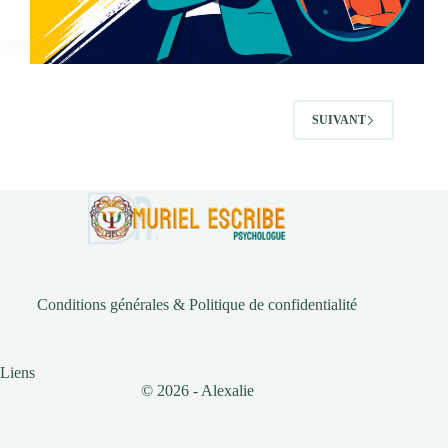
et
burn-
out
SUIVANT
Conditions générales & Politique de confidentialité
Liens
© 2026 - Alexalie