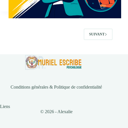
et
burn-
out
SUIVANT
Conditions générales & Politique de confidentialité
Liens
© 2026 - Alexalie