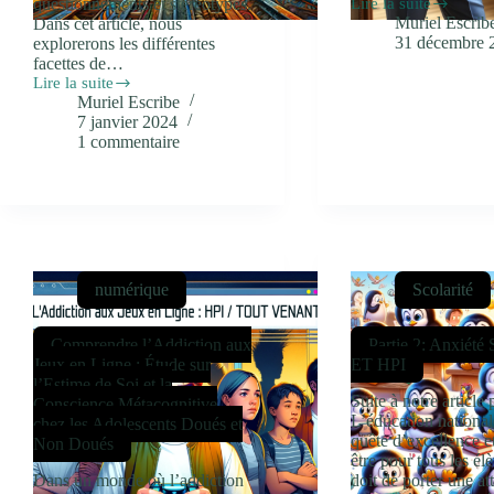
questionnements et stéréotypes.
Lire la suite
Une
Muriel Escrib
Dans cet article, nous
meritographie
31 décembre 
explorerons les différentes
(?)
facettes de…
Lire la suite
HPI
Muriel Escribe
et
7 janvier 2024
créativité
1 commentaire
:
au-
delà
des
mythes
numérique
Scolarité
Comprendre l’Addiction aux
Partie 2: Anxiété
Jeux en Ligne : Étude sur
ET HPI
l’Estime de Soi et la
Suite à notre articl
Conscience Métacognitive
L’éducation national
chez les Adolescents Doués et
quête d’excellence e
Non Doués
être pour tous les élè
Dans un monde où l’addiction
doit de porter une at